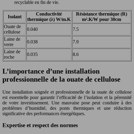
recyclable en fin de vie.
Conductivité
Résistance thermique (R)
Isolant
thermique (λ) W/m.K
m².K/W pour 30cm
Ouate de
0.040
7.5
cellulose
Laine de
0.038
7.9
verre
Laine de
0.035
8.6
roche
L’importance d’une installation
professionnelle de la ouate de cellulose
Une installation soignée et professionnelle de la ouate de cellulose
est essentielle pour garantir l’efficacité de l’isolation et la pérennité
de votre investissement. Une mauvaise pose peut conduire à des
problèmes d’humidité, des ponts thermiques et une réduction
significative des performances énergétiques.
Expertise et respect des normes