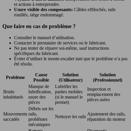
et actions à entreprendre.
Usure visible des composants:
Câbles effilochés, rails
rouillés, siège endommagé.
Que faire en cas de problème ?
Consulter le manuel d’utilisation.
Contacter le prestataire de services ou le fabricant.
Ne pas tenter de réparer soi-même, sauf instructions
spécifiques du fabricant.
Éviter d’utiliser le monte-escalier tant que le problème n’a pas
été résolu.
Cause
Solution
Solution
Problème
Possible
(Utilisateur)
(Professionnel)
Manque de
Lubrifier les
Inspection et
Bruits
lubrification,
parties mobiles
remplacement des
inhabituels
usure des
(si le manuel le
pièces usées
pièces
permet)
Débris sur les
Mouvements
rails,
Ajustement des rails,
Nettoyer les rails
saccadés
problèmes
réparation du moteur
mécaniques
Batterie
Diagnostic