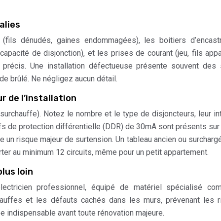
alies
 (fils dénudés, gaines endommagées), les boitiers d’encast
 capacité de disjonction), et les prises de courant (jeu, fils appa
 précis. Une installation défectueuse présente souvent des 
 de brûlé. Ne négligez aucun détail.
r de l’installation
, surchauffe). Notez le nombre et le type de disjoncteurs, leur in
s de protection différentielle (DDR) de 30mA sont présents sur
te un risque majeur de surtension. Un tableau ancien ou surcharg
rter au minimum 12 circuits, même pour un petit appartement.
lus loin
électricien professionnel, équipé de matériel spécialisé co
hauffes et les défauts cachés dans les murs, prévenant les 
pe indispensable avant toute rénovation majeure.