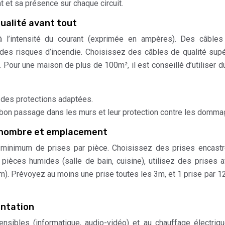
t et sa présence sur chaque circuit.
qualité avant tout
à l’intensité du courant (exprimée en ampères). Des câbles
es risques d’incendie. Choisissez des câbles de qualité supé
Pour une maison de plus de 100m², il est conseillé d’utiliser d
 des protections adaptées.
bon passage dans les murs et leur protection contre les domma
 : nombre et emplacement
inimum de prises par pièce. Choisissez des prises encastr
 pièces humides (salle de bain, cuisine), utilisez des prises 
m). Prévoyez au moins une prise toutes les 3m, et 1 prise par 1
mentation
ensibles (informatique, audio-vidéo) et au chauffage électriq