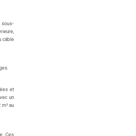
 sous-
rieure,
u câble
ges.
ées et
avec un
2 m² au
ue. Ces