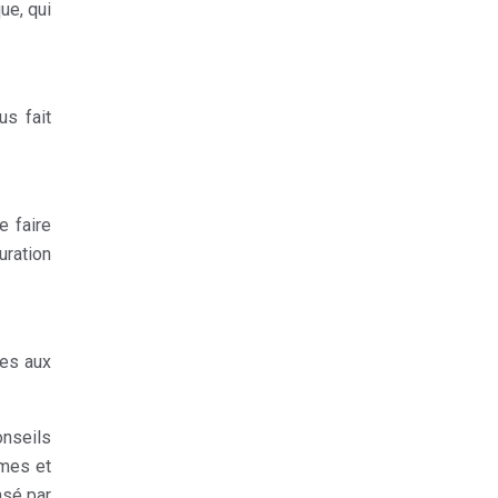
ue, qui
us fait
e faire
uration
ées aux
onseils
rmes et
nsé par