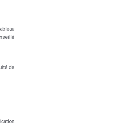
tableau
nseillé
uité de
ication