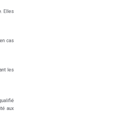
. Elles
 en cas
ant les
ualifié
ité aux